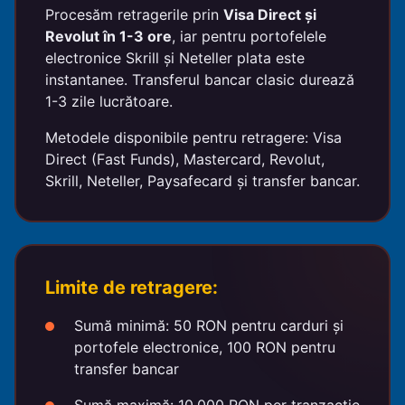
Procesăm retragerile prin
Visa Direct și
Revolut în 1-3 ore
, iar pentru portofelele
electronice Skrill și Neteller plata este
instantanee. Transferul bancar clasic durează
1-3 zile lucrătoare.
Metodele disponibile pentru retragere: Visa
Direct (Fast Funds), Mastercard, Revolut,
Skrill, Neteller, Paysafecard și transfer bancar.
Limite de retragere:
Sumă minimă: 50 RON pentru carduri și
portofele electronice, 100 RON pentru
transfer bancar