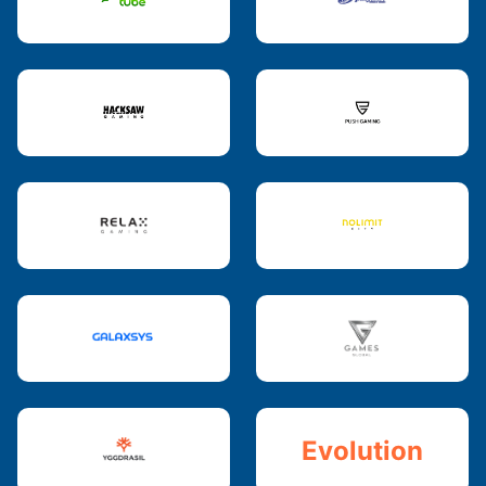
Evolution