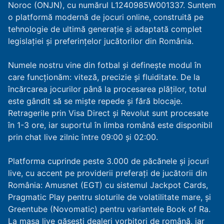
Noroc (ONJN), cu numărul L1240985W001337. Suntem
o platformă modernă de jocuri online, construită pe
tehnologie de ultimă generație și adaptată complet
legislației și preferințelor jucătorilor din România.
Numele nostru vine din fotbal și definește modul în
care funcționăm: viteză, precizie și fluiditate. De la
încărcarea jocurilor până la procesarea plăților, totul
este gândit să se miște repede și fără blocaje.
Retragerile prin Visa Direct și Revolut sunt procesate
în 1-3 ore, iar suportul în limba română este disponibil
prin chat live zilnic între 09:00 și 02:00.
Platforma cuprinde peste 3.000 de păcănele și jocuri
live, cu accent pe providerii preferați de jucătorii din
România: Amusnet (EGT) cu sistemul Jackpot Cards,
Pragmatic Play pentru sloturile de volatilitate mare, și
Greentube (Novomatic) pentru variantele Book of Ra.
La masa live găsești dealeri vorbitori de română, iar