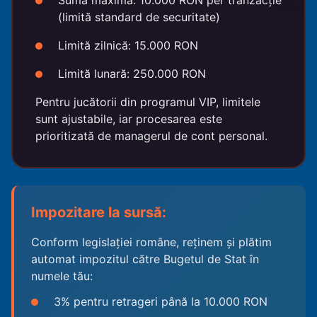
Sumă maximă: 10.000 RON per tranzacție
(limită standard de securitate)
Limită zilnică: 15.000 RON
Limită lunară: 250.000 RON
Pentru jucătorii din programul VIP, limitele
sunt ajustabile, iar procesarea este
prioritizată de managerul de cont personal.
Impozitare la sursă:
Conform legislației române, reținem și plătim
automat impozitul către Bugetul de Stat în
numele tău:
3% pentru retrageri până la 10.000 RON