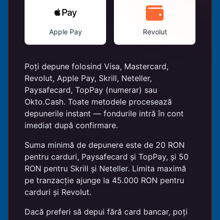
Apple Pay
Revolut
Poți depune folosind Visa, Mastercard,
Revolut, Apple Pay, Skrill, Neteller,
Paysafecard, TopPay (numerar) sau
Okto.Cash. Toate metodele procesează
depunerile instant — fondurile intră în cont
imediat după confirmare.
Suma minimă de depunere este de 20 RON
pentru carduri, Paysafecard și TopPay, și 50
RON pentru Skrill și Neteller. Limita maximă
pe tranzacție ajunge la 45.000 RON pentru
carduri și Revolut.
Dacă preferi să depui fără card bancar, poți