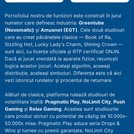
Portofoliul nostru de furnizori este construit în jurul
numelor care definesc industria:
Greentube
(Novomatic)
și
Amusnet (EGT)
. Cele două studiouri
care au creat păcănelele clasice — Book of Ra,
Sizzling Hot, Lucky Lady's Charm, Shining Crown —
sunt aici, cu licențe oficiale și RTP certificat ONJN.
Dacă ai jucat vreodată la aparate fizice, recunoști
logica acestor jocuri. Același algoritm, aceeași
distribuție, aceleași simboluri. Diferența este că aici
vezi istoricul rundelor și procentul de returnare.
Alături de clasice, platforma rulează studiouri de
volatilitate înaltă:
Pragmatic Play
,
NoLimit City
,
Push
Gaming
și
Relax Gaming
. Acestea sunt studiourile
care produc sloturi cu potențial de câștig de 10.000x-
50.000x mise. Pragmatic Play aduce seria Drops &
Wins și turnee cu premii garantate. NoLimit City