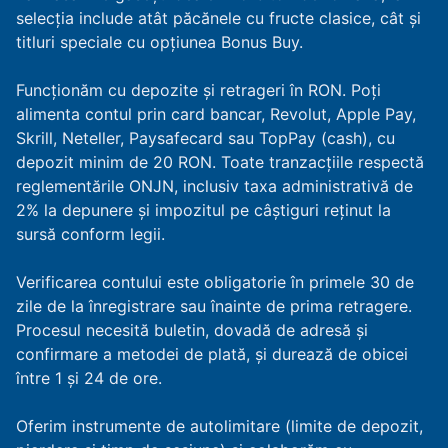
selecția include atât păcănele cu fructe clasice, cât și
titluri speciale cu opțiunea Bonus Buy.
Funcționăm cu depozite și retrageri în RON. Poți
alimenta contul prin card bancar, Revolut, Apple Pay,
Skrill, Neteller, Paysafecard sau TopPay (cash), cu
depozit minim de 20 RON. Toate tranzacțiile respectă
reglementările ONJN, inclusiv taxa administrativă de
2% la depunere și impozitul pe câștiguri reținut la
sursă conform legii.
Verificarea contului este obligatorie în primele 30 de
zile de la înregistrare sau înainte de prima retragere.
Procesul necesită buletin, dovadă de adresă și
confirmare a metodei de plată, și durează de obicei
între 1 și 24 de ore.
Oferim instrumente de autolimitare (limite de depozit,