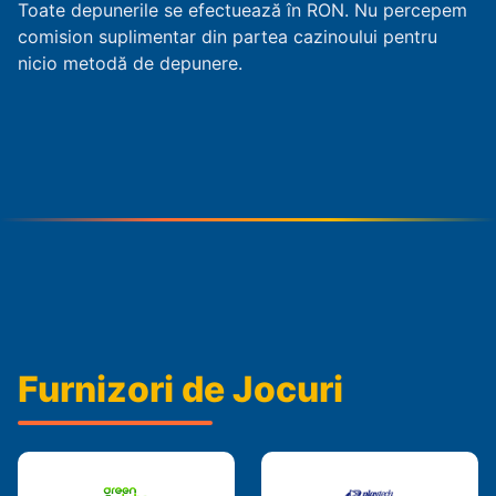
Toate depunerile se efectuează în RON. Nu percepem
comision suplimentar din partea cazinoului pentru
nicio metodă de depunere.
Furnizori de Jocuri