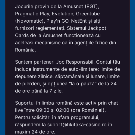
Jocurile provin de la Amusnet (EGT),
Pragmatic Play, Evolution, Greentube
(Novomatic), Play'n GO, NetEnt și alți
furnizori reglementați. Sistemul Jackpot
Cards de la Amusnet funcționează cu
aceleași mecanisme ca în agențiile fizice din
România.
Suntem parteneri Joc Responsabil. Contul tău
include instrumente de auto-limitare: limite de
depunere zilnice, săptămânale și lunare, limite
de pierderi, și opțiunea "Ia o pauză" de la 24
de ore până la 7 zile.
Suportul în limba română este activ prin chat
live între 09:00 și 02:00 (ora României).
Pentru solicitări în afara programului,
răspundem la
suport@tikitaka-casino.ro
în
maxim 24 de ore.