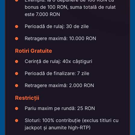
bonus de 100 RON, suma totală de rulat
este 7.000 RON
Perioadă de rulaj: 30 de zile
Retragere maximă: 10.000 RON
Rotiri Gratuite
Cerință de rulaj: 40x câștiguri
Perioadă de finalizare: 7 zile
Retragere maximă: 2.000 RON
Restricții
Pariu maxim pe rundă: 25 RON
Sloturi: 100% contribuție (exclus titluri cu
jackpot și anumite high-RTP)