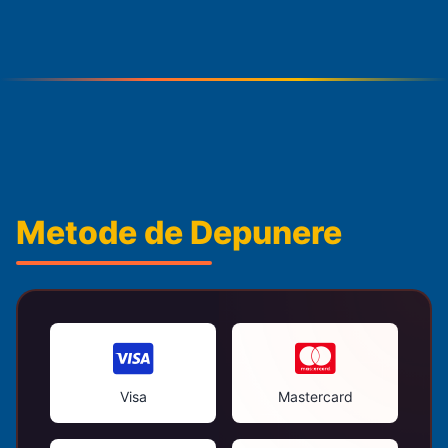
Metode de Depunere
Visa
Mastercard