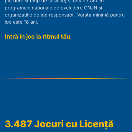
pierdere și timp de sesiune) și colaborăm cu
programele naționale de excludere ONJN și
organizațiile de joc responsabil. Vârsta minimă pentru
joc este 18 ani.
Intră în joc la ritmul tău.
3.487 Jocuri cu Licență