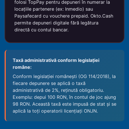
folosi TopPay pentru depuneri în numerar la
locațiile partenere (ex: Inmedio) sau
Paysafecard cu vouchere prepaid. Okto.Cash
permite depuneri digitale fără legătura
directă cu contul bancar.
Taxă administrativă conform legislației
române:
Conform legislației românești (OG 114/2018), la
fiecare depunere se aplică o taxă
administrativă de 2%, reținută obligatoriu.
Exemplu: depui 100 RON, în contul de joc ajung
98 RON. Această taxă este impusă de stat și se
aplică la toți operatorii licențiați ONJN.