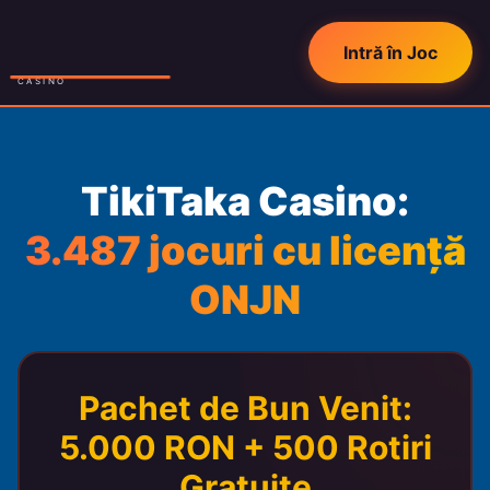
a
k
a
t
i
k
i
t
Intră în Joc
CASINO
TikiTaka Casino:
3.487 jocuri cu licență
ONJN
Pachet de Bun Venit:
5.000 RON + 500 Rotiri
Gratuite